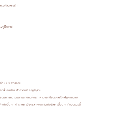
ี่คุณต้องหลงรัก
คุณดูมีคลาส
ย่างมีประสิทธิภาพ
หรือสิ่งสกปรก ทำความสะอาดได้ง่าย
รจัดตกแต่ง มุมผ้ามีแถบตีนตุ๊กแก สามารถปรับแต่งสไตล์ได้ตามชอบ
ดเก็บอื่น ๆ ได้ รายละเอียดและคุณภาพเต็มร้อย เพื่อน ๆ ที่ชอบแนวนี้