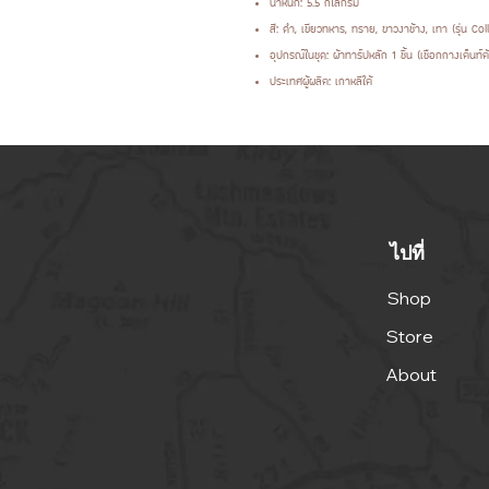
น้ำหนัก: 5.5 กิโลกรัม
สี: ดำ, เขียวทหาร, ทราย, ขาวงาช้าง, เทา (รุ่น Co
อุปกรณ์ในชุด: ผ้าทาร์ปหลัก 1 ชิ้น (เชือกกางเต็นท์ต้
ประเทศผู้ผลิต: เกาหลีใต้
ไปที่
Shop
Store
About