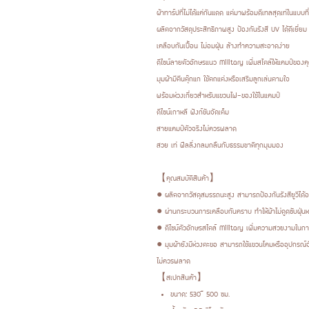
ผ้าทาร์ปที่ไม่ได้แค่กันแดด แต่มาพร้อมดีเทลสุดเท่ในแบบท
ผลิตจากวัสดุประสิทธิภาพสูง ป้องกันรังสี UV ได้ดีเยี่ยม
เคลือบกันเปื้อน ไม่อมฝุ่น ล้างทำความสะอาดง่าย
ดีไซน์ลายตัวอักษรแนว Military เพิ่มสไตล์ให้แคมป์ของ
มุมผ้ามีตีนตุ๊กแก ใช้ตกแต่งหรือเสริมลูกเล่นตามใจ
พร้อมห่วงเกี่ยวสำหรับแขวนไฟ-ของใช้ในแคมป์
ดีไซน์เกาหลี ฟังก์ชันจัดเต็ม
สายแคมป์ตัวจริงไม่ควรพลาด
สวย เท่ ฟีลลิ่งกลมกลืนกับธรรมชาติทุกมุมมอง
【คุณสมบัติสินค้า】
● ผลิตจากวัสดุสมรรถนะสูง สามารถป้องกันรังสียูวีได้อ
● ผ่านกระบวนการเคลือบกันคราบ ทำให้ผ้าไม่ดูดซับฝุ่น
● ดีไซน์ตัวอักษรสไตล์ Military เพิ่มความสวยงามในกา
● มุมผ้ายังมีห่วงตะขอ สามารถใช้แขวนโคมหรืออุปกรณ์จั
ไม่ควรพลาด
【สเปกสินค้า】
ขนาด: 530 × 500 ซม.