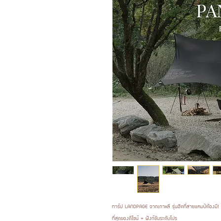
ทาร์ป LANDPAGE จากเกาหลี รุ่นฮิตที่สายแคมป์ต้องมี!
ที่สุดของดีไซน์ + ฟังก์ชันระดับโปร