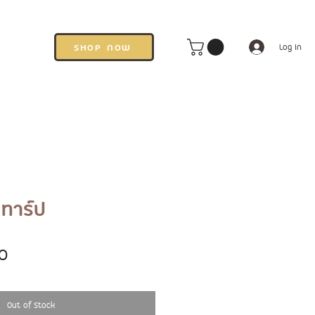
SHOP NOW
Log In
ทาร์ป
Price
0
Out of Stock