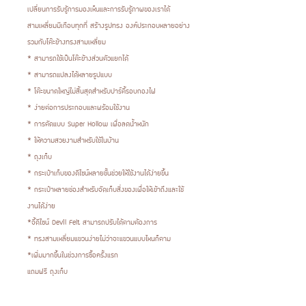
เปลี่ยนการรับรู้การมองเห็นและการรับรู้ภาพของเราได้
สามเหลี่ยมมีเกือบทุกที่ สร้างรูปทรง องค์ประกอบหลายอย่าง
รวมกับโต๊ะข้างทรงสามเหลี่ยม
* สามารถใช้เป็นโต๊ะข้างส่วนตัวแยกได้
* สามารถแปลงได้หลายรูปแบบ
* โต๊ะขนาดใหญ่ไม่สิ้นสุดสำหรับปาร์ตี้รอบกองไฟ
* ง่ายต่อการประกอบและพร้อมใช้งาน
* การตัดแบบ Super Hollow เพื่อลดน้ำหนัก
* ให้ความสวยงามสำหรับใช้ในบ้าน
* ถุงเก็บ
* กระเป๋าเก็บของดีไซน์หลายชั้นช่วยให้ใช้งานได้ง่ายขึ้น
* กระเป๋าหลายช่องสำหรับจัดเก็บสิ่งของเพื่อให้เข้าถึงและใช้
งานได้ง่าย
*จี้ดีไซน์ Devil Felt สามารถปรับได้ตามต้องการ
* ทรงสามเหลี่ยมแขวนง่ายไม่ว่าจะแขวนแบบไหนก็ตาม
*เพิ่มมากขึ้นในช่วงการซื้อครั้งแรก
แถมฟรี ถุงเก็บ