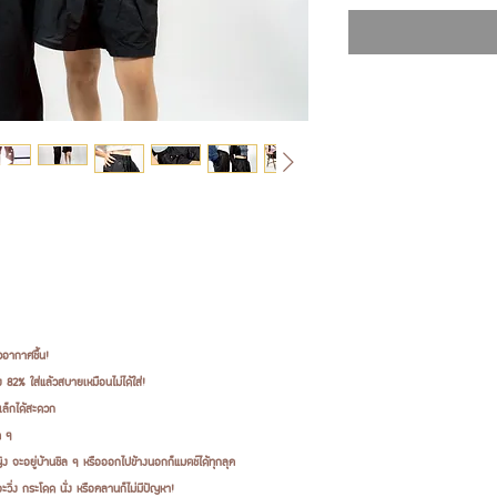
วอากาศชื้น!
 82% ใส่แล้วสบายเหมือนไม่ได้ใส่!
เล็กได้สะดวก
ด ๆ
ญิง จะอยู่บ้านชิล ๆ หรือออกไปข้างนอกก็แมตช์ได้ทุกลุค
่ง กระโดด นั่ง หรือคลานก็ไม่มีปัญหา!