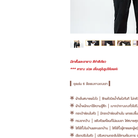
มีขาสั้นและขายาว สีดำสีเดียว
*** ตาราง size เลื่อนดูในรูปได้เลยค่ะ
▍จุดเด่น 6 ข้อของกางเกงเรา ▍
🌟 ผ้าเย็นสบายแห้งไว｜ซักแล้วบิดน้ำก็แห้งทันที ไม่กลั
🌟 ผ้าน้ำหนักเบาไร้ความรู้สึก｜เบากว่ากางเกงทั่วไปถึง
🌟 กระเป๋าซ่อนในตัว｜มีกระเป๋าซ่อนด้านใน พกของชิ้น
🌟 ทรงขากว้าง｜ขยับตัวแค่ไหนก็ไม่แนบขา ใส่สบายสุ
🌟 ใส่ได้ทั้งในบ้านและนอกบ้าน｜ใส่ได้ทั้งผู้ชายและผู้ห
🌟 เชือกปรับในตัว｜ปรับความกระชับได้ตามต้องการ จะวิ