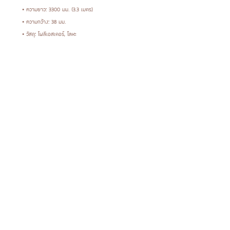
• ความยาว: 3300 มม. (3.3 เมตร)
• ความกว้าง: 38 มม.
• วัสดุ: โพลีเอสเตอร์, โลหะ