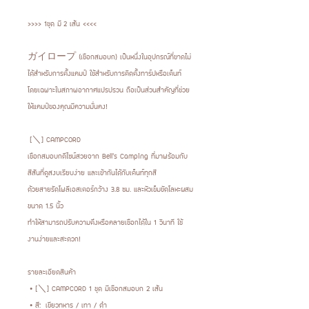
>>>> 1ชุด มี 2 เส้น <<<<
ガイロープ (เชือกสมอบก) เป็นหนึ่งในอุปกรณ์ที่ขาดไม่
ได้สำหรับการตั้งแคมป์ ใช้สำหรับการติดตั้งทาร์ปหรือเต็นท์
โดยเฉพาะในสภาพอากาศแปรปรวน ถือเป็นส่วนสำคัญที่ช่วย
ให้แคมป์ของคุณมีความมั่นคง!
[＼] CAMPCORD
เชือกสมอบกดีไซน์สวยจาก Bell’s Camping ที่มาพร้อมกับ
สีสันที่ดูสงบเรียบง่าย และเข้ากันได้กับเต็นท์ทุกสี
ด้วยสายรัดโพลีเอสเตอร์กว้าง 3.8 ซม. และหัวเข็มขัดโลหะผสม
ขนาด 1.5 นิ้ว
ทำให้สามารถปรับความตึงหรือคลายเชือกได้ใน 1 วินาที ใช้
งานง่ายและสะดวก!
รายละเอียดสินค้า
• [＼] CAMPCORD 1 ชุด มีเชือกสมอบก 2 เส้น
• สี: เขียวทหาร / เทา / ดำ