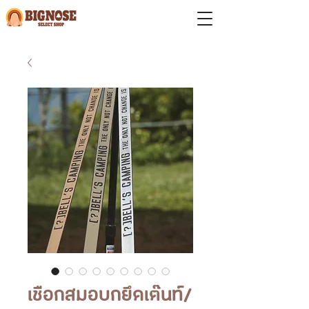
เชือกสมอบกยึดเต๊นท์/