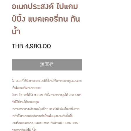
อเนกประสงค์ ไปแคม
ป์ปิ้ง แบตเตอรี่ทน กัน
น้ำ
價
THB 4,980.00
格
無庫存
ไฟ LED ที่ได้รับการออกแบบให้ใช้งานได้หลากหลายรูปแบบและ
เก็บในแบบที่พกพาสะดวก
มีเสา ยืด-หดได้ถึง 93 Cm. ตัวไฟสามารถหมุนได้ 720 องศา
ทำให้ใช้งานได้ครอบคลุม
ขาสามารถกางเพียงกดปุ่มเล็กๆ และยังมีแม่เหล็กมาที่ปลาย
ขาทำให้สามารถติดกับรถหรือโลหะในมุมขนานกับพื้นได้
มาพร้อมแบตขนาด 12000 mAh กันน้ำระดับ IPX6-IPX7
สามารถกันน้ำได้ 💦