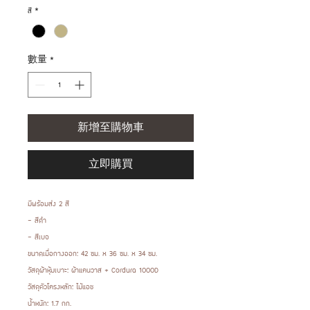
格
สี
*
數量
*
新增至購物車
立即購買
มีพร้อมส่ง 2 สี
- สีดำ
- สีเบจ
ขนาดเมื่อกางออก: 42 ซม. x 36 ซม. x 34 ซม.
วัสดุผ้าหุ้มเบาะ: ผ้าแคนวาส + Cordura 1000D
วัสดุตัวโครงหลัก: ไม้แอช
น้ำหนัก: 1.7 กก.