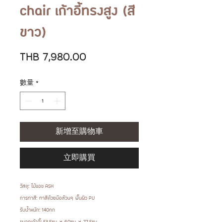
chair เก้าอี้ทรงสูง (สี
ขาว)
價
THB 7,980.00
格
數量
*
新增至購物車
立即購買
วัสดุ: ไม้แอช ASH
การทาสี: ทาสีด้วยมือล้วนๆ พื้นผิว PU
รับน้ำหนัก: 140กก
ขนาดเก้าอี้: 53.5ซม. x 60ซม. x 77.5ซม