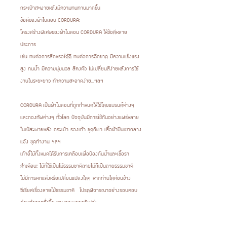
กระเป๋าสะพายหลังมีความทนทานมากขึ้น
ข้อดีของผ้าไนลอน CORDURA:
โครงสร้างพิเศษของผ้าไนลอน CORDURA ให้ข้อดีหลาย
ประการ
เช่น ทนต่อการสึกหรอได้ดี ทนต่อการฉีกขาด มีความแข็งแรง
สูง ทนน้ำ มีความนุ่มนวล สีคงตัว ไม่เปลี่ยนสีง่ายหลังการใช้
งานในระยะยาว ทำความสะอาดง่าย...ฯลฯ
CORDURA เป็นผ้าไนลอนที่ถูกกำหนดให้ใช้โดยแบรนด์ต่างๆ
และกองทัพต่างๆ ทั่วโลก ปัจจุบันมีการใช้กันอย่างแพร่หลาย
ในเป้สะพายหลัง กระเป๋า รองเท้า ชุดกีฬา เสื้อผ้าปีนเขากลาง
แจ้ง ชุดทำงาน ฯลฯ
เก้าอี้ไม้ทั้งหมดได้รับการเคลือบเพื่อป้องกันน้ำและเชื้อรา
คำเตือน: ไม้ที่ใช้เป็นไม้ธรรมชาติลายไม้ก็เป็นลายธรรมชาติ
ไม่มีการตกแต่งหรือเปลี่ยนแปลงใดๆ หากท่านใดค่อนข้าง
ซีเรียสเรื่องลายไม้ธรรมชาติ โปรดพิจารณาอย่างรอบคอบ
ก่อนทำการสั่งซื้อ ขอบคุณมากครับ/ค่ะ
ข้อควรรู้ก่อนทำการสั่งซื้อ