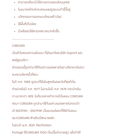
สามารถเลือกนั่งได้ตามความชอบส่วนบุคคล
ในอนาคตก็จะยังคงคอนเซปรูปแบบเก้าอี้นี้อยู่
นวัตกรรมการออกแบบโครงสร้างใหม่
ใช้พื้นที่เก็บน้อย
นั่งหรือลุกได้สะดวกสบายมากยิ่งขึ้น
……………………………………………………………
CORDURA
เป็นผ้าไนลอนความแข็งแรง ที่พัฒนาโดยบริษัท Dupont แห่ง
สหรัฐอเมริกา
ผ้าเรยอนนี้ถูกนำมาใช้กันอย่างแพร่หลายในยางล้อทหารในช่วง
สงครามโลกครั้งที่สอง
ในปี ค.ศ. 1966 ดูปองท์ได้เพิ่มสูตรใหม่และในที่สุดก็เริ่ม
จำหน่ายในปี ค.ศ. 1977 ไม่นานในปี ค.ศ. 1979 กระเป๋าเดิน
ทางมากกว่า 40% ในท้องตลาดทำจากผ้าไนลอน CORDURA
ต่อมา CORDURA ถูกนำมาใช้กันอย่างแพร่หลายในกระเป๋า
เป้ EASTPAK , EASTPAK เป็นแบรนด์แรกที่ใช้ผ้าไนลอน
ของCORDURA สำหรับเป้สะพายหลัง
ในช่วงปี พ.ศ. 2523 Manhattan
Portage ใช้CORDURA 1000 เป็นเนื้อผ้าเกรดสูง เพื่อทำให้