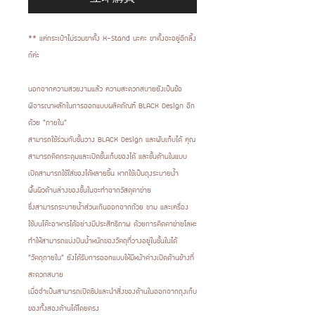
** แค่กระเป๋าไม่รวมขาตั้ง X-Stand นะคะ ขาตั้งจะอยู่อีกลิ้ง
ก์ค่ะ
นอกจากความสวยงามแล้ว ความสะดวกสบายยังเป็นข้อ
พิจารณาหลักในการออกแบบผลิตภัณฑ์ BLACK Design อีก
ด้วย "ภายใน"
สามารถใช้ร่วมกับชั้นวาง BLACK Design และพับเก็บได้ คุณ
สามารถติดกระดุมและเปิดชั้นเก็บของได้ และชั้นด้านในแบบ
เปิดสามารถใช้ใส่ของได้หลายชิ้น หากใช้เป็นถุงระบายน้ำ
พื้นผิวด้านล่างของชั้นในจะทำจากวัสดุตาข่าย
ซึ่งสามารถระบายน้ำส่วนเกินออกจากถ้วย ชาม และเครื่อง
ใช้บนโต๊ะอาหารได้อย่างมีประสิทธิภาพ ด้วยการติดตาข่ายโลหะ
ทำให้สามารถแบ่งปันน้ำหนักของวัตถุที่วางอยู่ในชั้นในได้
"วัตถุภายใน" ยังได้รับการออกแบบให้มีหน้าต่างเปิดด้านข้างที่
สะดวกสบาย
เมื่อจำเป็นสามารถเปิดซิปและนำสิ่งของด้านในออกจากถุงเก็บ
ของทั้งสองด้านได้โดยตรง