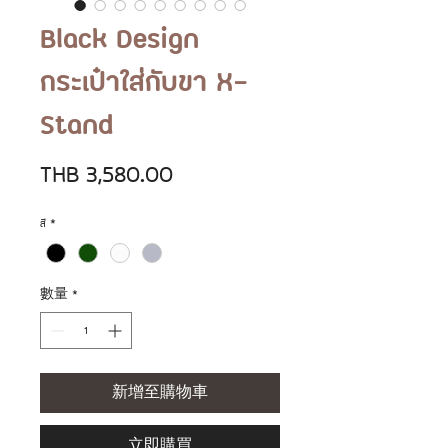
Black Design
กระเป๋าใส่กับขา X-
Stand
價
THB 3,580.00
格
สี
*
數量
*
新增至購物車
立即購買