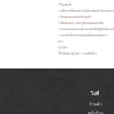
📍คุณสมบัติ
• ผลิตจากผ้าฝ้ายผสม (Cotton Blend) ที่ระบายอากาศ
• ยืดหยุ่นและกระชับเข้ากับรูปเท้า
• ดีไซน์ลายแถบ เล่นสี ดูโดดเด่นและคลาสสิก
• ความยาวระดับกลางข้อ เหมาะสำหรับใส่คู่กับสนีกเกอร
• เหมาะสำหรับกิจกรรมในทุกวันหรือแมทช์ลุคเท่ ๆ
ราคา
1 คู่ 120.-
🔖โปรโมชั่น 5คู่ 500.- ( คละสีกันได้ )
ไปที่
ร้านค้า
หน้าร้าน