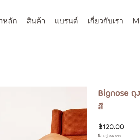
าหลัก
สินค้า
แบรนด์
เกี่ยวกับเรา
M
Bignose ถุ
สี
ราคา
฿120.00
ซื้อ 5 คู่ 500 บาท