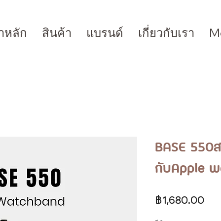
าหลัก
สินค้า
แบรนด์
เกี่ยวกับเรา
M
BASE 550สา
กับApple 
รา
฿1,680.00