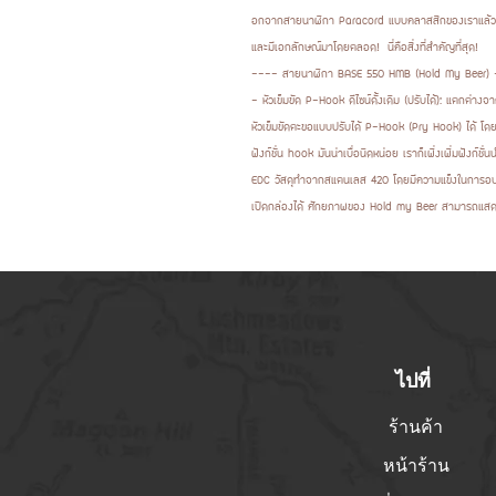
อกจากสายนาฬิกา Paracord แบบคลาสสิกของเราแล้ว ฉ
และมีเอกลักษณ์มาโดยตลอด! นี่คือสิ่งที่สำคัญที่สุด!
---- สายนาฬิกา BASE 550 HMB (Hold My Beer)
- หัวเข็มขัด P-Hook ดีไซน์ดั้งเดิม (ปรับได้): แตกต่
หัวเข็มขัดตะขอแบบปรับได้ P-Hook (Pry Hook) ได้ โดย
ฟังก์ชั่น hook มันน่าเบื่อนิดหน่อย เราก็เพิ่งเพิ่มฟังก
EDC วัสดุทำจากสแตนเลส 420 โดยมีความแข็งในการอบชุ
เปิดกล่องได้ ศักยภาพของ Hold my Beer สามารถแส
ไปที่
ร้านค้า
หน้าร้าน