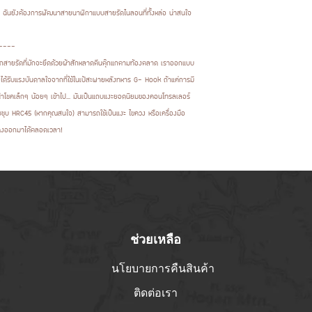
ันยังต้องการพัฒนาสายนาฬิกาแบบสายรัดไนลอนที่ทั้งหล่อ น่าสนใจ
 ----
างจากสายรัดที่มักจะยึดด้วยผ้าสักหลาดตีนตุ๊กแกตามท้องตลาด เราออกแบบ
ได้รับแรงบันดาลใจจากที่ใช้ในเป้สะพายหลังทหาร G- Hook ถ้าแค่การมี
์ชั่นนำโชคเล็กๆ น้อยๆ เข้าไป... มันเป็นแถบแงะยอดนิยมของคอนโทรลเลอร์
บ HRC45 (หากคุณสนใจ) สามารถใช้เป็นแงะ ไขควง หรือเครื่องมือ
ดงออกมาได้ตลอดเวลา!
ช่วยเหลือ
นโยบายการคืนสินค้า
ติดต่อเรา