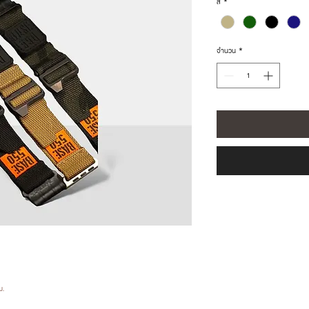
สี
*
จำนวน
*
มม.