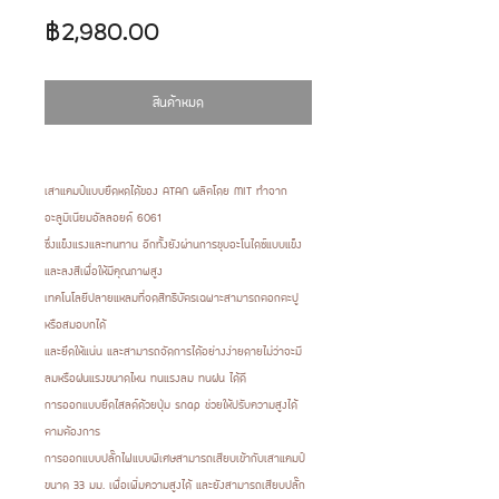
ราคา
฿2,980.00
สินค้าหมด
เสาแคมป์แบบยืดหดได้ของ ATAN ผลิตโดย MIT ทำจาก
อะลูมิเนียมอัลลอยด์ 6061
ซึ่งแข็งแรงและทนทาน อีกทั้งยังผ่านการชุบอะโนไดซ์แบบแข็ง
และลงสีเพื่อให้มีคุณภาพสูง
เทคโนโลยีปลายแหลมที่จดสิทธิบัตรเฉพาะสามารถตอกตะปู
หรือสมอบกได้
และยึดให้แน่น และสามารถจัดการได้อย่างง่ายดายไม่ว่าจะมี
ลมหรือฝนแรงขนาดไหน ทนแรงลม ทนฝน ได้ดี
การออกแบบยืดไสลด์ด้วยปุ่ม snap ช่วยให้ปรับความสูงได้
ตามต้องการ
การออกแบบปลั๊กไฟแบบพิเศษสามารถเสียบเข้ากับเสาแคมป์
ขนาด 33 มม. เพื่อเพิ่มความสูงได้ และยังสามารถเสียบปลั๊ก