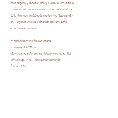
ด้วยส้อมรูปตัว Y ได้อีกด้วย ทำให้รูปแบบแคมป์มีความยืดหยุ่น
มากขึ้น ตัวเลขมาตราส่วนช่วยให้การปรับความสูงทำได้สะดวก
ยิ่งขึ้น วัสดุทำจากอลูมิเนียมอัลลอยด์ราคาสูง ซึ่งเบาและแข็ง
แรง มันถูกผลักผ่านแม่พิมพ์ที่สองเพื่อให้แน่ใจว่ามีความ
แข็งแกร่งและความทนทาน
***ข้อกำหนดการจัดเก็บและการขยาย
ขนาดจัดเก็บ5ซม.*89ซม
เมื่อกางออกสูงสุดคือ 280 ซม. (ไม่รวมความยาวปลอกนิ้ว)
ใช้ด้านล่างสุด 91 ซม. (ไม่รวมความยาวปลอกนิ้ว)
น้ำหนัก: 1.65กก