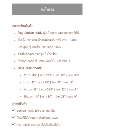
สินค้าหมด
รายละเอียดสินค้า
วัสดุ:
Cotton 100%
นุ่ม ใส่สบาย ระบายอากาศได้ดี
ดีไซน์พิเศษ: ด้านหน้าและด้านหลังสกรีนลาย “Black
Design” รุ่นลิมิเต็ด Thailand 2025
ตัดเย็บคุณภาพ: คงรูป ไม่ย้วยง่าย
ใส่ได้ทุกโอกาส ทั้งเที่ยว แคมป์ปิ้ง หรือใส่ชิล ๆ
ขนาด (Size Chart):
M: อก 40” | ยาว 27.5” | ไหล่ 20” | แขน 8.5”
L: อก 42” | ยาว 28” | ไหล่ 21” | แขน 8”
XL: อก 46” | ยาว 28.5” | ไหล่ 22” | แขน 9”
2XL: อก 48” | ยาว 30” | ไหล่ 23” | แขน 9”
จุดเด่นสินค้า
✔ Cotton 100% ใส่สบายตลอดวัน
✔ ดีไซน์ลิมิเต็ดเฉพาะ Thailand 2025
✔ สาย Black Design ตัวจริงต้องมีเก็บ